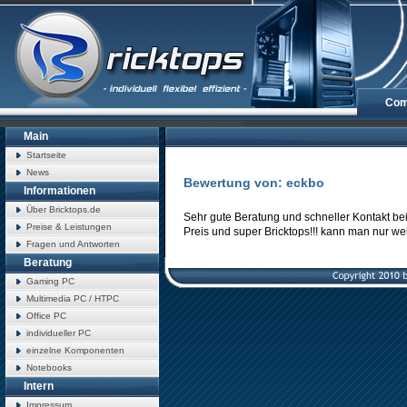
Com
Main
Startseite
News
Bewertung von: eckbo
Informationen
Über Bricktops.de
Sehr gute Beratung und schneller Kontakt be
Preise & Leistungen
Preis und super Bricktops!!! kann man nur we
Fragen und Antworten
Beratung
Gaming PC
Multimedia PC / HTPC
Office PC
individueller PC
einzelne Komponenten
Notebooks
Intern
Impressum