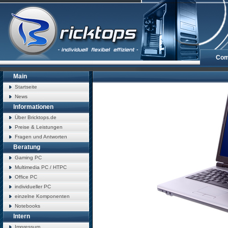
Com
Main
Startseite
News
Informationen
Über Bricktops.de
Preise & Leistungen
Fragen und Antworten
Beratung
Gaming PC
Multimedia PC / HTPC
Office PC
individueller PC
einzelne Komponenten
Notebooks
Intern
Impressum