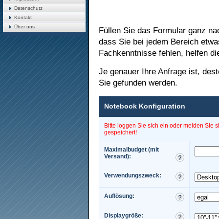
Datenschutz
Kontakt
Über uns
Füllen Sie das Formular ganz nac
dass Sie bei jedem Bereich etwa
Fachkenntnisse fehlen, helfen di
Je genauer Ihre Anfrage ist, de
Sie gefunden werden.
Notebook Konfiguration
(Bitte tragen
Bitte loggen Sie sich ein oder melden Sie 
gespeichert!
Maximalbudget (mit
Versand):
Verwendungszweck:
Auflösung:
Displaygröße: